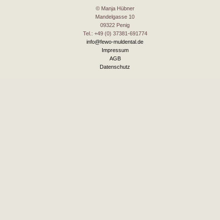
© Manja Hübner
Mandelgasse 10
09322 Penig
Tel.: +49 (0) 37381-691774
info@fewo-muldental.de
Impressum
AGB
Datenschutz